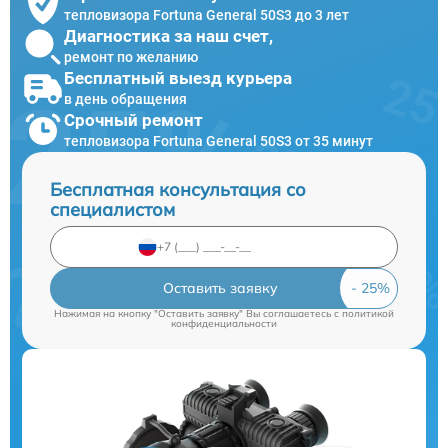
тепловизора Fortuna General 50S3 до 3 лет
Диагностика за наш счет,
ремонт по желанию
Бесплатный выезд курьера
в день обращения
Срочный ремонт
тепловизора Fortuna General 50S3 от 35 минут
Бесплатная консультация со
специалистом
Оставить заявку
Нажимая на кнопку "Оставить заявку" Вы соглашаетесь c
политикой
конфиденциальности