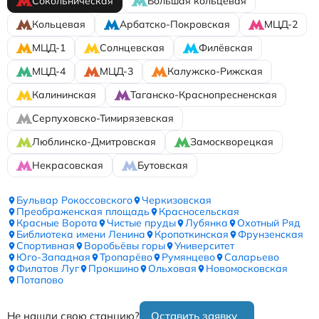
Сокольническая
Большая кольцевая
Кольцевая
Арбатско-Покровская
МЦД-2
МЦД-1
Солнцевская
Филёвская
МЦД-4
МЦД-3
Калужско-Рижская
Калининская
Таганско-Краснопресненская
Серпуховско-Тимирязевская
Люблинско-Дмитровская
Замоскворецкая
Некрасовская
Бутовская
Бульвар Рокоссовского
Черкизовская
Преображенская площадь
Красносельская
Красные Ворота
Чистые пруды
Лубянка
Охотный Ряд
Библиотека имени Ленина
Кропоткинская
Фрунзенская
Спортивная
Воробьёвы горы
Университет
Юго-Западная
Тропарёво
Румянцево
Саларьево
Филатов Луг
Прокшино
Ольховая
Новомосковская
Потапово
Не нашли свою станцию?
Оставить заявку