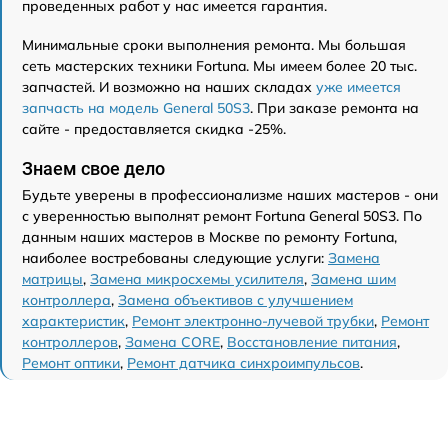
проведенных работ у нас имеется гарантия.
Минимальные сроки выполнения ремонта. Мы большая
сеть мастерских техники Fortuna. Мы имеем более 20 тыс.
запчастей. И возможно на наших складах
уже имеется
запчасть на модель General 50S3
. При заказе ремонта на
сайте - предоставляется скидка -25%.
Знаем свое дело
Будьте уверены в профессионализме наших мастеров - они
с уверенностью выполнят ремонт Fortuna General 50S3. По
данным наших мастеров в Москве по ремонту Fortuna,
наиболее востребованы следующие услуги:
Замена
матрицы
,
Замена микросхемы усилителя
,
Замена шим
контроллера
,
Замена объективов с улучшением
характеристик
,
Ремонт электронно-лучевой трубки
,
Ремонт
контроллеров
,
Замена CORE
,
Восстановление питания
,
Ремонт оптики
,
Ремонт датчика синхроимпульсов
.