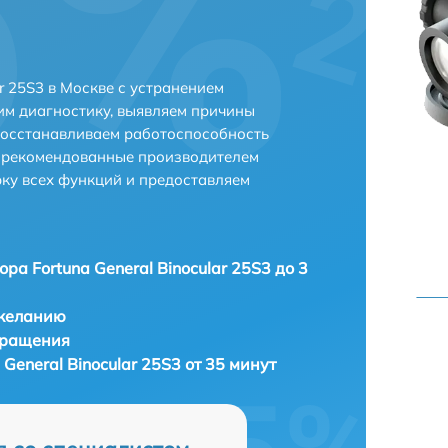
r 25S3 в Москве с устранением
м диагностику, выявляем причины
восстанавливаем работоспособность
и рекомендованные производителем
рку всех функций и предоставляем
ора Fortuna General Binocular 25S3 до 3
 желанию
бращения
 General Binocular 25S3 от 35 минут