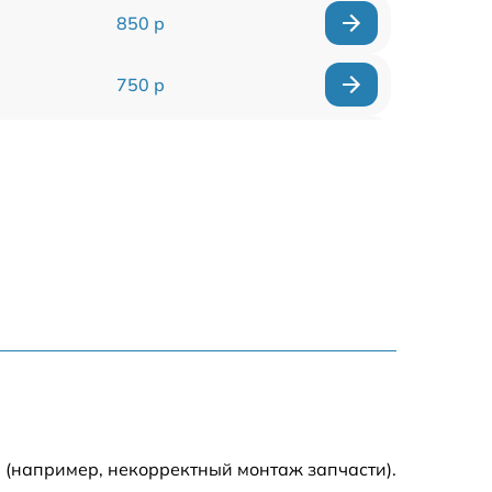
850 р
750 р
450 р
750 р
1500 р
700 р
850 р
650 р
 (например, некорректный монтаж запчасти).