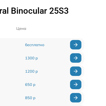
al Binocular 25S3
Цена
бесплатно
1300 р
1200 р
650 р
850 р