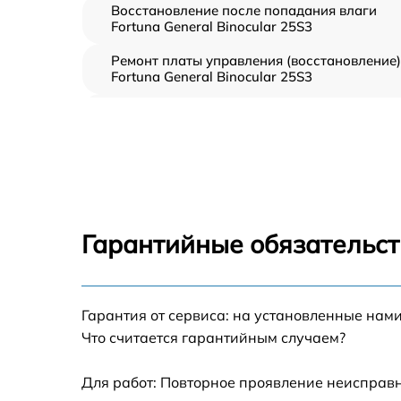
Восстановление после попадания влаги
Fortuna General Binocular 25S3
Ремонт платы управления (восстановление)
Fortuna General Binocular 25S3
Прошивка (Обновление ПО) Fortuna Genera
Binocular 25S3
Замена дисплея (экрана) Fortuna General
Binocular 25S3
Замена корпуса Fortuna General Binocular
25S3
Гарантийные обязательст
Замена аккумулятора Fortuna General
Binocular 25S3
Замена процессора Fortuna General
Гарантия от сервиса: на установленные нами
Binocular 25S3
Что считается гарантийным случаем?
Замена USB порта Fortuna General Binocula
25S3
Для работ: Повторное проявление неисправн