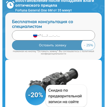
Восстановление после попадания влаги
оптического прицела
Fortuna General One 6M от 35 минут
Бесплатная консультация со
специалистом
Оставить заявку
Нажимая на кнопку "Оставить заявку" Вы соглашаетесь c
политикой
конфиденциальности
Скидка по
-20%
предварительной
записи на сайте