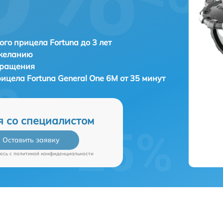
ого прицела Fortuna до 3 лет
 желанию
бращения
рицела
Fortuna General One 6M от 35 минут
я со специалистом
Оставить заявку
есь c
политикой конфиденциальности