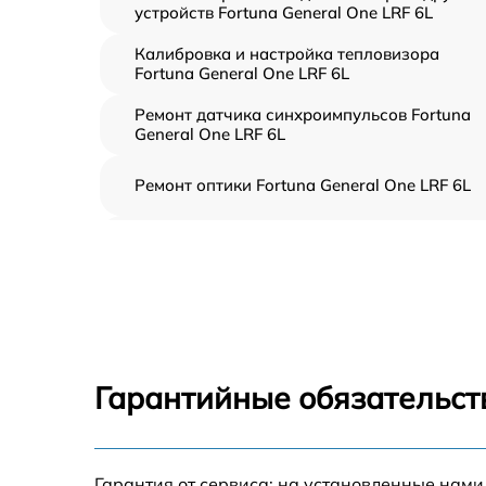
устройств Fortuna General One LRF 6L
Калибровка и настройка тепловизора
Fortuna General One LRF 6L
Ремонт датчика синхроимпульсов Fortuna
General One LRF 6L
Ремонт оптики Fortuna General One LRF 6L
Восстановление питания Fortuna General
One LRF 6L
Ремонт контроллеров Fortuna General One
LRF 6L
Ремонт электронно-лучевой трубки Fortuna
General One LRF 6L
Гарантийные обязательст
Замена шим контроллера Fortuna General
One LRF 6L
Замена микросхемы усилителя Fortuna
Гарантия от сервиса: на установленные нами