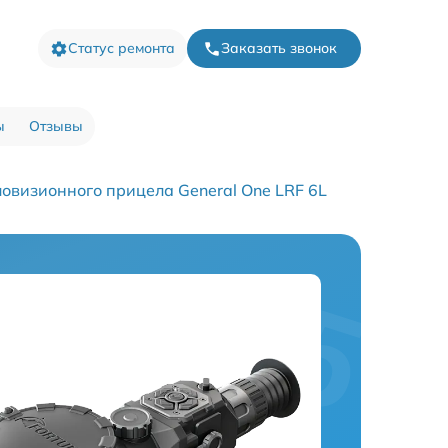
Статус ремонта
Заказать звонок
ы
Отзывы
овизионного прицела General One LRF 6L