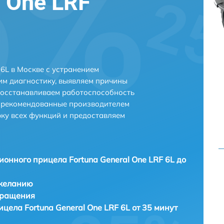
l One LRF
 6L в Москве с устранением
м диагностику, выявляем причины
восстанавливаем работоспособность
и рекомендованные производителем
рку всех функций и предоставляем
ионного прицела Fortuna General One LRF 6L до
 желанию
бращения
цела Fortuna General One LRF 6L от 35 минут