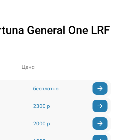
una General One LRF
Цена
бесплатно
2300 р
2000 р