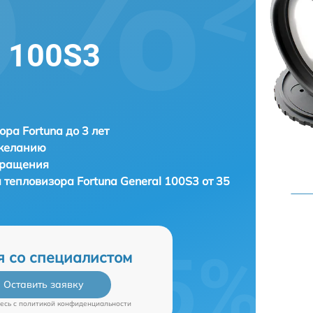
l 100S3
ора Fortuna до 3 лет
 желанию
бращения
а тепловизора
Fortuna General 100S3 от 35
я со специалистом
Оставить заявку
есь c
политикой конфиденциальности