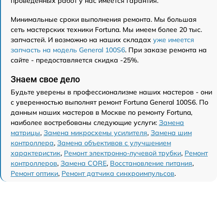
проведенных работ у нас имеется гарантия.
Минимальные сроки выполнения ремонта. Мы большая
сеть мастерских техники Fortuna. Мы имеем более 20 тыс.
запчастей. И возможно на наших складах
уже имеется
запчасть на модель General 100S6
. При заказе ремонта на
сайте - предоставляется скидка -25%.
Знаем свое дело
Будьте уверены в профессионализме наших мастеров - они
с уверенностью выполнят ремонт Fortuna General 100S6. По
данным наших мастеров в Москве по ремонту Fortuna,
наиболее востребованы следующие услуги:
Замена
матрицы
,
Замена микросхемы усилителя
,
Замена шим
контроллера
,
Замена объективов с улучшением
характеристик
,
Ремонт электронно-лучевой трубки
,
Ремонт
контроллеров
,
Замена CORE
,
Восстановление питания
,
Ремонт оптики
,
Ремонт датчика синхроимпульсов
.