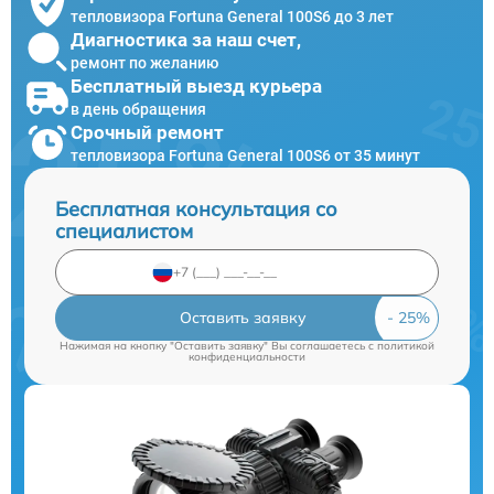
тепловизора Fortuna General 100S6 до 3 лет
Диагностика за наш счет,
ремонт по желанию
Бесплатный выезд курьера
в день обращения
Срочный ремонт
тепловизора Fortuna General 100S6 от 35 минут
Бесплатная консультация со
специалистом
Оставить заявку
Нажимая на кнопку "Оставить заявку" Вы соглашаетесь c
политикой
конфиденциальности