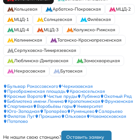
Кольцевая
Арбатско-Покровская
МЦД-2
МЦД-1
Солнцевская
Филёвская
МЦД-4
МЦД-3
Калужско-Рижская
Калининская
Таганско-Краснопресненская
Серпуховско-Тимирязевская
Люблинско-Дмитровская
Замоскворецкая
Некрасовская
Бутовская
Бульвар Рокоссовского
Черкизовская
Преображенская площадь
Красносельская
Красные Ворота
Чистые пруды
Лубянка
Охотный Ряд
Библиотека имени Ленина
Кропоткинская
Фрунзенская
Спортивная
Воробьёвы горы
Университет
Юго-Западная
Тропарёво
Румянцево
Саларьево
Филатов Луг
Прокшино
Ольховая
Новомосковская
Потапово
Не нашли свою станцию?
Оставить заявку