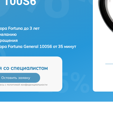
l 100S6
ора Fortuna до 3 лет
 желанию
бращения
зора
Fortuna General 100S6 от 35 минут
я со специалистом
Оставить заявку
есь c
политикой конфиденциальности