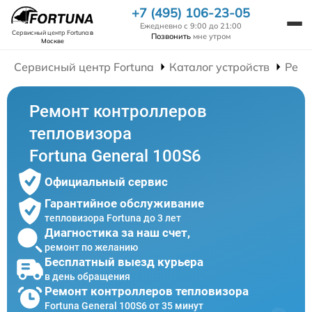
+7 (495) 106-23-05
Ежедневно с 9:00 до 21:00
Сервисный центр Fortuna
в
Позвонить
мне утром
Москве
Сервисный центр Fortuna
Каталог устройств
Ремо
Ремонт контроллеров
тепловизора
Fortuna General 100S6
Официальный сервис
Гарантийное обслуживание
тепловизора Fortuna до 3 лет
Диагностика за наш счет,
ремонт по желанию
Бесплатный выезд курьера
в день обращения
Ремонт контроллеров тепловизора
Fortuna General 100S6 от 35 минут