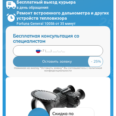
Бесплатный выезд курьера
в день обращения
Ремонт встроенного дальнометра и других
устройств тепловизора
Fortuna General 100S6 от 35 минут
Бесплатная консультация со
специалистом
Оставить заявку
Нажимая на кнопку "Оставить заявку" Вы соглашаетесь c
политикой
конфиденциальности
Скидка по