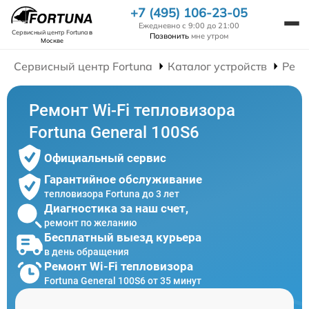
+7 (495) 106-23-05
Ежедневно с 9:00 до 21:00
Сервисный центр Fortuna
в
Позвонить
мне утром
Москве
Сервисный центр Fortuna
Каталог устройств
Ремо
Ремонт Wi-Fi тепловизора
Fortuna General 100S6
Официальный сервис
Гарантийное обслуживание
тепловизора Fortuna до 3 лет
Диагностика за наш счет,
ремонт по желанию
Бесплатный выезд курьера
в день обращения
Ремонт Wi-Fi тепловизора
Fortuna General 100S6 от 35 минут