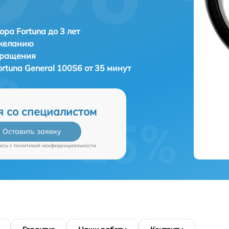
ора Fortuna до 3 лет
 желанию
бращения
ortuna General 100S6 от 35 минут
я со специалистом
Оставить заявку
есь c
политикой конфиденциальности