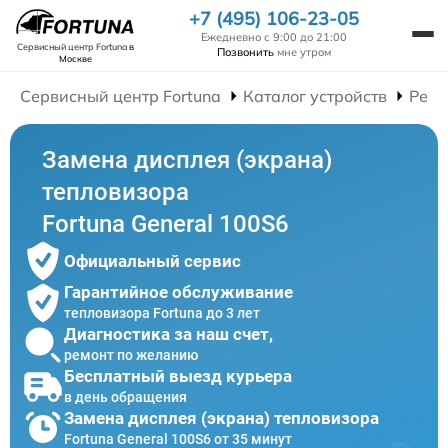
+7 (495) 106-23-05
Ежедневно с 9:00 до 21:00
Сервисный центр Fortuna
в
Позвонить
мне утром
Москве
Сервисный центр Fortuna
Каталог устройств
Ремо
Замена дисплея (экрана)
тепловизора
Fortuna General 100S6
Официальный сервис
Гарантийное обслуживание
тепловизора Fortuna до 3 лет
Диагностика за наш счет,
ремонт по желанию
Бесплатный выезд курьера
в день обращения
Замена дисплея (экрана) тепловизора
Fortuna General 100S6 от 35 минут