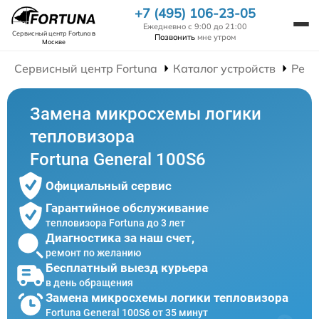
+7 (495) 106-23-05
Ежедневно с 9:00 до 21:00
Сервисный центр Fortuna
в
Позвонить
мне утром
Москве
Сервисный центр Fortuna
Каталог устройств
Ремо
Замена микросхемы логики
тепловизора
Fortuna General 100S6
Официальный сервис
Гарантийное обслуживание
тепловизора Fortuna до 3 лет
Диагностика за наш счет,
ремонт по желанию
Бесплатный выезд курьера
в день обращения
Замена микросхемы логики тепловизора
Fortuna General 100S6 от 35 минут