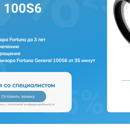
l 100S6
ора Fortuna до 3 лет
 желанию
бращения
овизора
Fortuna General 100S6 от 35 минут
я со специалистом
Оставить заявку
есь c
политикой конфиденциальности