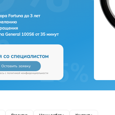
ора Fortuna до 3 лет
 желанию
бращения
na General 100S6 от 35 минут
я со специалистом
Оставить заявку
есь c
политикой конфиденциальности