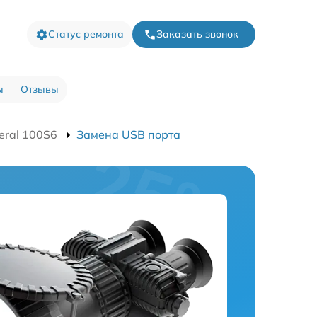
Статус ремонта
Заказать звонок
ы
Отзывы
eral 100S6
Замена USB порта