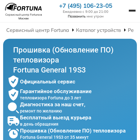
+7 (495) 106-23-05
Ежедневно с 9:00 до 21:00
Сервисный центр Fortuna
в
Позвонить
мне утром
Москве
Сервисный центр Fortuna
Каталог устройств
Ремо
Прошивка (Обновление ПО)
тепловизора
Fortuna General 19S3
Официальный сервис
Гарантийное обслуживание
тепловизора Fortuna до 3 лет
Диагностика за наш счет,
ремонт по желанию
Бесплатный выезд курьера
в день обращения
Прошивка (Обновление ПО) тепловизора
Fortuna General 19S3 от 35 минут