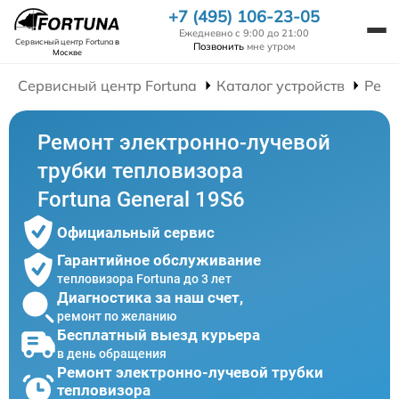
+7 (495) 106-23-05
Ежедневно с 9:00 до 21:00
Сервисный центр Fortuna
в
Позвонить
мне утром
Москве
Сервисный центр Fortuna
Каталог устройств
Ремо
Ремонт электронно-лучевой
трубки тепловизора
Fortuna General 19S6
Официальный сервис
Гарантийное обслуживание
тепловизора Fortuna до 3 лет
Диагностика за наш счет,
ремонт по желанию
Бесплатный выезд курьера
в день обращения
Ремонт электронно-лучевой трубки
тепловизора