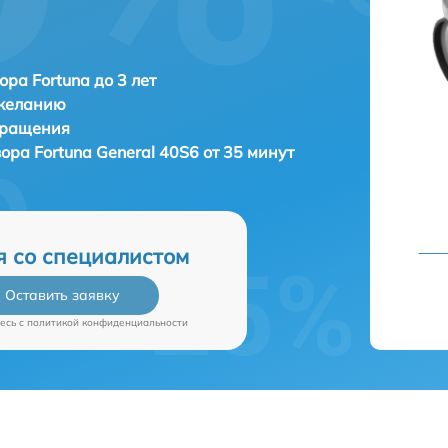
ора Fortuna до 3 лет
 желанию
бращения
зора
Fortuna General 40S6 от 35 минут
я со специалистом
Оставить заявку
есь c
политикой конфиденциальности