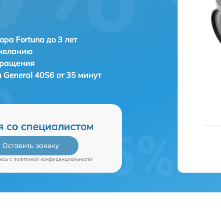
ора Fortuna до 3 лет
 желанию
бращения
a General 40S6 от 35 минут
я со специалистом
Оставить заявку
есь c
политикой конфиденциальности