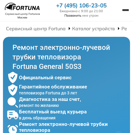
+7 (495) 106-23-05
Ежедневно с 9:00 до 21:00
Сервисный центр Fortuna
в
Позвонить
мне утром
Москве
Сервисный центр Fortuna
Каталог устройств
Ремо
Ремонт электронно-лучевой
трубки тепловизора
Fortuna General 50S3
Официальный сервис
Гарантийное обслуживание
тепловизора Fortuna до 3 лет
Диагностика за наш счет,
ремонт по желанию
Бесплатный выезд курьера
в день обращения
Ремонт электронно-лучевой трубки
тепловизора