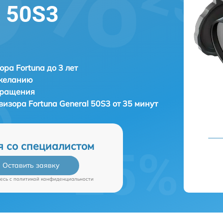
l 50S3
ора Fortuna до 3 лет
 желанию
бращения
овизора
Fortuna General 50S3 от 35 минут
я со специалистом
Оставить заявку
есь c
политикой конфиденциальности