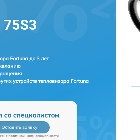
l 75S3
ора Fortuna до 3 лет
 желанию
бращения
ругих устройств тепловизора
Fortuna
я со специалистом
Оставить заявку
есь c
политикой конфиденциальности