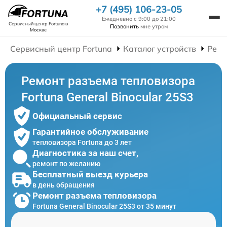
+7 (495) 106-23-05
Ежедневно с 9:00 до 21:00
Сервисный центр Fortuna
в
Позвонить
мне утром
Москве
Сервисный центр Fortuna
Каталог устройств
Ремо
Ремонт разъема тепловизора
Fortuna General Binocular 25S3
Официальный сервис
Гарантийное обслуживание
тепловизора Fortuna до 3 лет
Диагностика за наш счет,
ремонт по желанию
Бесплатный выезд курьера
в день обращения
Ремонт разъема тепловизора
Fortuna General Binocular 25S3 от 35 минут