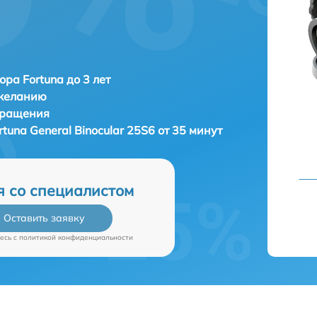
ора Fortuna до 3 лет
 желанию
бращения
rtuna General Binocular 25S6 от 35 минут
я со специалистом
Оставить заявку
есь c
политикой конфиденциальности