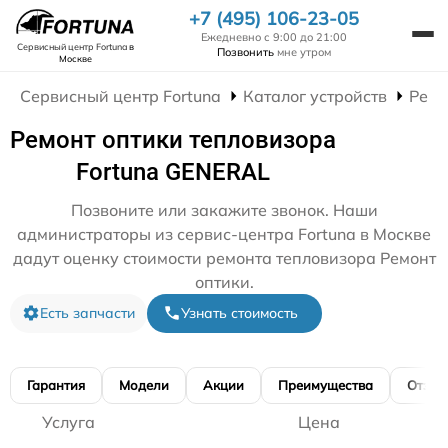
+7 (495) 106-23-05
Ежедневно с 9:00 до 21:00
Сервисный центр Fortuna
в
Позвонить
мне утром
Москве
Сервисный центр Fortuna
Каталог устройств
Ремо
Ремонт оптики тепловизора
Fortuna GENERAL
Позвоните или закажите звонок. Наши
администраторы из сервис-центра Fortuna в Москве
дадут оценку стоимости ремонта тепловизора Ремонт
оптики.
Есть запчасти
Узнать стоимость
Гарантия
Модели
Акции
Преимущества
Отзы
Услуга
Цена