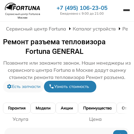
+7 (495) 106-23-05
Ежедневно с 9:00 до 21:00
Сервисный центр Fortuna
в
Москве
Сервисный центр Fortuna
Каталог устройств
Ремо
Ремонт разъема тепловизора
Fortuna GENERAL
Позвоните или закажите звонок. Наши менеджеры из
сервисного центра Fortuna в Москве дадут оценку
стоимости ремонта тепловизора Ремонт разъема.
Есть запчасти
Узнать стоимость
Гарантия
Модели
Акции
Преимущества
Отзы
Услуга
Цена