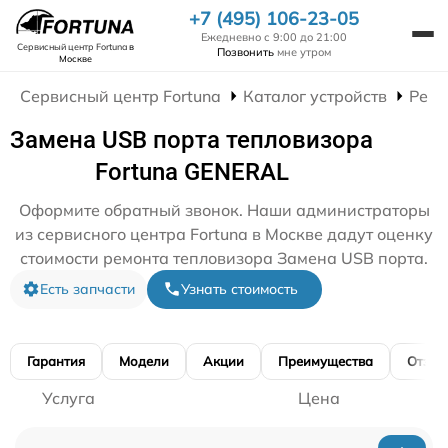
+7 (495) 106-23-05
Ежедневно с 9:00 до 21:00
Сервисный центр Fortuna
в
Позвонить
мне утром
Москве
Сервисный центр Fortuna
Каталог устройств
Ремо
Замена USB порта тепловизора
Fortuna GENERAL
Оформите обратный звонок. Наши администраторы
из сервисного центра Fortuna в Москве дадут оценку
стоимости ремонта тепловизора Замена USB порта.
Есть запчасти
Узнать стоимость
Гарантия
Модели
Акции
Преимущества
Отзы
Услуга
Цена