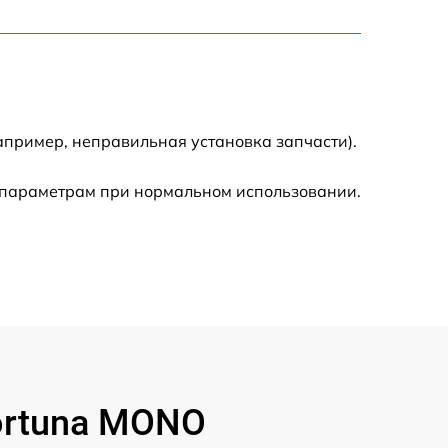
900 р
750 р
апример, неправильная установка запчасти).
450 р
 параметрам при нормальном использовании.
590 р
1200 р
650 р
850 р
ortuna MONO
700 р