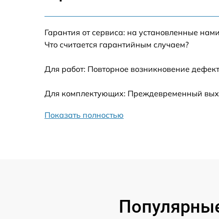
Калибровка и настройка тепловизора
Гарантия от сервиса: на установленные нами
Ремонт встроенного дальнометра и
Что считается гарантийным случаем?
других устройств
Для работ: Повторное возникновение дефект
Замена микросхемы логики
Для комплектующих: Преждевременный выход
Замена ключей управления
Показать полностью
Ремонт цепи питания
Замена USB порта
Замена процессора
Популярные
Замена аккумулятора