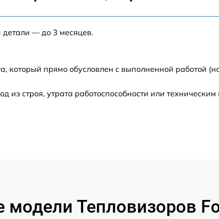
от 60 мин
 детали — до 3 месяцев.
от 60 мин
а, который прямо обусловлен с выполненной работой (н
от 60 мин
 из строя, утрата работоспособности или техническим
от 60 мин
от 60 мин
от 60 мин
от 60 мин
 модели Тепловизоров F
от 60 мин