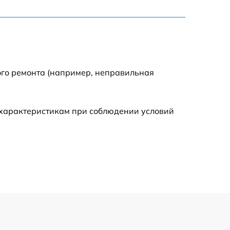
900 р
750 р
ого ремонта (например, неправильная
450 р
590 р
 характеристикам при соблюдении условий
1200 р
650 р
850 р
700 р