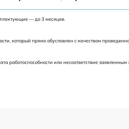
от 60 мин
мплектующие — до 3 месяцев.
от 60 мин
ости, который прямо обусловлен с качеством проведенн
от 60 мин
от 60 мин
ата работоспособности или несоответствие заявленным
от 60 мин
от 60 мин
от 60 мин
от 60 мин