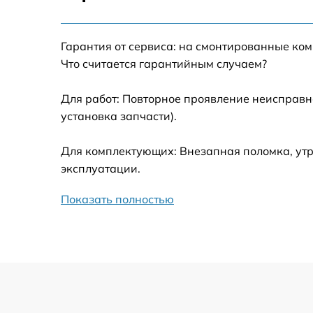
Калибровка и настройка тепловизора
Гарантия от сервиса: на смонтированные ко
Ремонт встроенного дальнометра и
Что считается гарантийным случаем?
других устройств
Для работ: Повторное проявление неисправн
Замена микросхемы логики
установка запчасти).
Замена ключей управления
Для комплектующих: Внезапная поломка, утр
эксплуатации.
Ремонт цепи питания
Показать полностью
Замена USB порта
Замена процессора
Замена аккумулятора