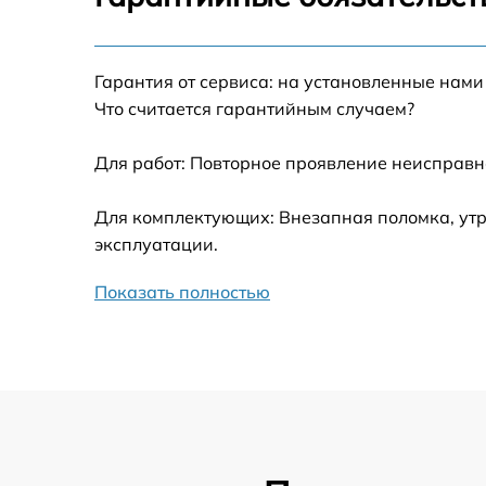
Калибровка и настройка тепловизора
Гарантия от сервиса: на установленные нами
Ремонт встроенного дальнометра и
Что считается гарантийным случаем?
других устройств
Для работ: Повторное проявление неисправн
Замена микросхемы логики
Для комплектующих: Внезапная поломка, утр
Замена ключей управления
эксплуатации.
Ремонт цепи питания
Показать полностью
Замена USB порта
Замена процессора
Замена аккумулятора