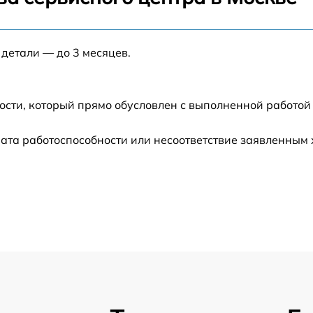
от 60 мин
 детали — до 3 месяцев.
от 60 мин
ости, который прямо обусловлен с выполненной работой
от 60 мин
ата работоспособности или несоответствие заявленным
от 60 мин
от 60 мин
от 60 мин
от 60 мин
от 60 мин