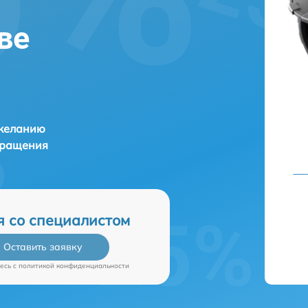
ве
 желанию
бращения
я со специалистом
Оставить заявку
есь c
политикой конфиденциальности