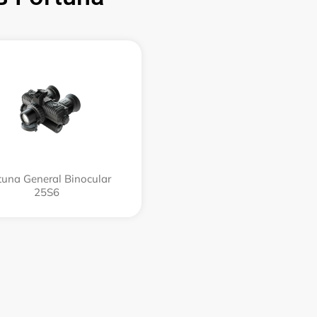
tuna General Binocular
25S6